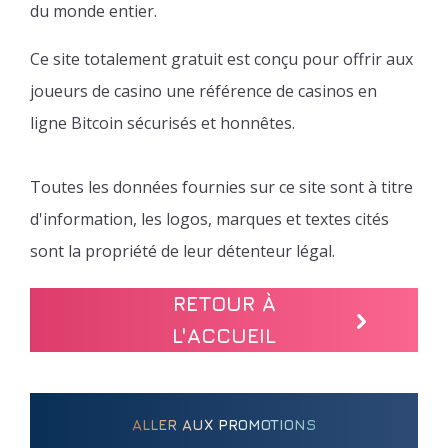
du monde entier.
Ce site totalement gratuit est conçu pour offrir aux
joueurs de casino une référence de casinos en
ligne Bitcoin sécurisés et honnêtes.
Toutes les données fournies sur ce site sont à titre
d'information, les logos, marques et textes cités
sont la propriété de leur détenteur légal.
RETOUR À
L'ACCUEIL
ALLER AUX PROMOTIONS